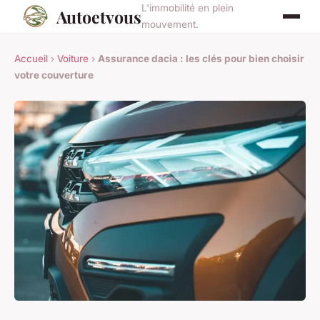
L'immobilité en plein
Autoetvous
mouvement.
Accueil
›
Voiture
›
Assurance dacia : les clés pour bien choisir
votre couverture